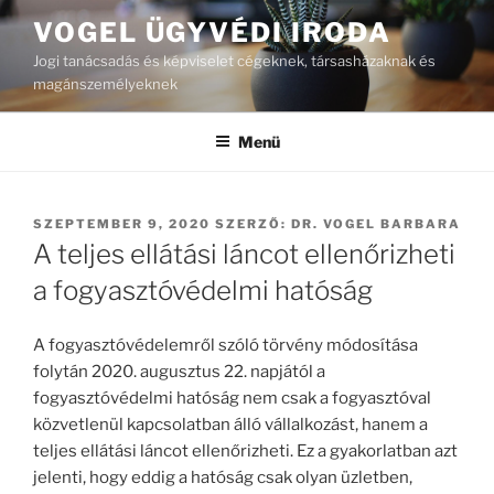
Tartalomhoz
VOGEL ÜGYVÉDI IRODA
Jogi tanácsadás és képviselet cégeknek, társasházaknak és
magánszemélyeknek
Menü
BEKÜLDVE:
SZEPTEMBER 9, 2020
SZERZŐ:
DR. VOGEL BARBARA
A teljes ellátási láncot ellenőrizheti
a fogyasztóvédelmi hatóság
A fogyasztóvédelemről szóló törvény módosítása
folytán 2020. augusztus 22. napjától a
fogyasztóvédelmi hatóság nem csak a fogyasztóval
közvetlenül kapcsolatban álló vállalkozást, hanem a
teljes ellátási láncot ellenőrizheti. Ez a gyakorlatban azt
jelenti, hogy eddig a hatóság csak olyan üzletben,