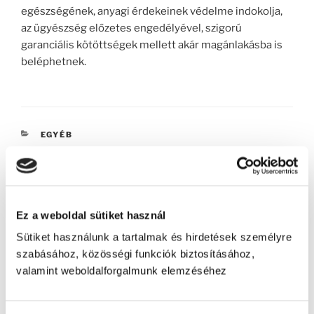
egészségének, anyagi érdekeinek védelme indokolja,
az ügyészség előzetes engedélyével, szigorú
garanciális kötöttségek mellett akár magánlakásba is
beléphetnek.
KATEGÓRIÁK
EGYÉB
Bejegyzés
Korábbi
ELŐZŐ
Ez a weboldal sütiket használ
navigáció
bejegyzés
Röviden a cookie használatról
Sütiket használunk a tartalmak és hirdetések személyre
szabásához, közösségi funkciók biztosításához,
Következő
KÖVETKEZŐ
valamint weboldalforgalmunk elemzéséhez
bejegyzés
Hogyan használjuk jogszerűen a Google Analytics-
et?￼