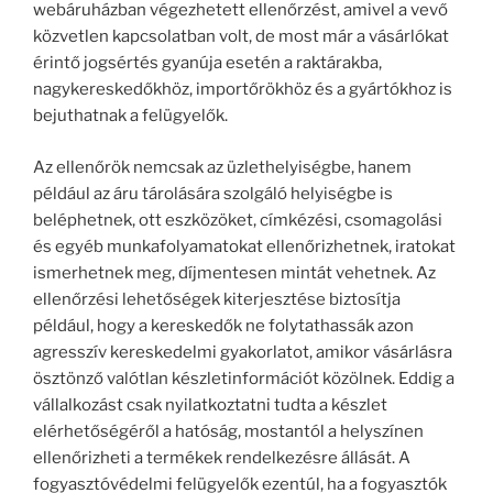
webáruházban végezhetett ellenőrzést, amivel a vevő
közvetlen kapcsolatban volt, de most már a vásárlókat
érintő jogsértés gyanúja esetén a raktárakba,
nagykereskedőkhöz, importőrökhöz és a gyártókhoz is
bejuthatnak a felügyelők.
Az ellenőrök nemcsak az üzlethelyiségbe, hanem
például az áru tárolására szolgáló helyiségbe is
beléphetnek, ott eszközöket, címkézési, csomagolási
és egyéb munkafolyamatokat ellenőrizhetnek, iratokat
ismerhetnek meg, díjmentesen mintát vehetnek. Az
ellenőrzési lehetőségek kiterjesztése biztosítja
például, hogy a kereskedők ne folytathassák azon
agresszív kereskedelmi gyakorlatot, amikor vásárlásra
ösztönző valótlan készletinformációt közölnek. Eddig a
vállalkozást csak nyilatkoztatni tudta a készlet
elérhetőségéről a hatóság, mostantól a helyszínen
ellenőrizheti a termékek rendelkezésre állását. A
fogyasztóvédelmi felügyelők ezentúl, ha a fogyasztók