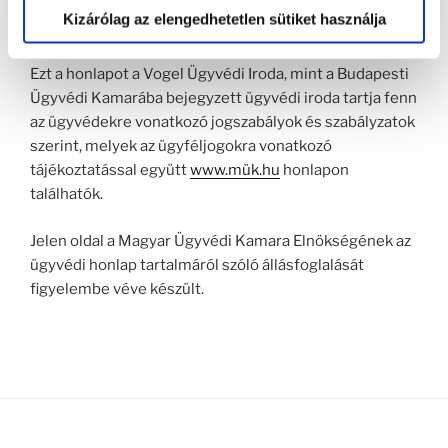
kifejezésre:
Kizárólag az elengedhetetlen sütiket használja
NÉVJEGY
Ezt a honlapot a Vogel Ügyvédi Iroda, mint a Budapesti
Ügyvédi Kamarába bejegyzett ügyvédi iroda tartja fenn
az ügyvédekre vonatkozó jogszabályok és szabályzatok
szerint, melyek az ügyféljogokra vonatkozó
tájékoztatással együtt
www.mük.hu
honlapon
találhatók.
Jelen oldal a Magyar Ügyvédi Kamara Elnökségének az
ügyvédi honlap tartalmáról szóló állásfoglalását
figyelembe véve készült.