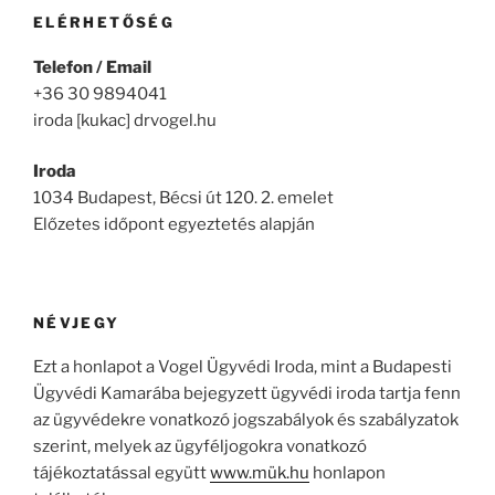
ELÉRHETŐSÉG
Telefon / Email
+36 30 9894041
iroda [kukac] drvogel.hu
Iroda
1034 Budapest, Bécsi út 120. 2. emelet
Előzetes időpont egyeztetés alapján
NÉVJEGY
Ezt a honlapot a Vogel Ügyvédi Iroda, mint a Budapesti
Ügyvédi Kamarába bejegyzett ügyvédi iroda tartja fenn
az ügyvédekre vonatkozó jogszabályok és szabályzatok
szerint, melyek az ügyféljogokra vonatkozó
tájékoztatással együtt
www.mük.hu
honlapon